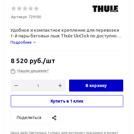
Артикул:
729100
Удобное и компактное крепление для перевозки
1-й пары беговых лыж Thule SkiClick по доступной
цене.
Подробнее
8 520
руб.
/шт
Нашли дешевле?
В корзину
Купить в 1 клик
Поделиться
Цена действительна только для интернет-магазина и может