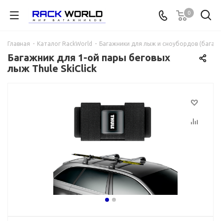
0
Главная
-
Каталог RackWorld
-
Багажники для лыж и сноубордов (багажн
Багажник для 1-ой пары беговых
лыж Thule SkiClick