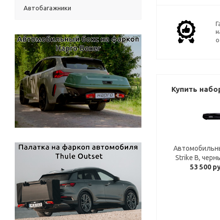
Автобагажники
Г
н
о
Купить набо
Автомобильны
Strike B, чер
53 500 р