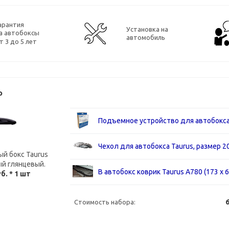
арантия
Установка на
а автобоксы
автомобиль
т 3 до 5 лет
р
Подъемное устройство для автобокса T
Чехол для автобокса Taurus, размер 2
й бокс Taurus
ный глянцевый.
B автобокс коврик Taurus А780 (173 х 6
уб.
* 1 шт
6
Стоимость набора: