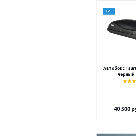
ХИТ
Автобокс Tauru
черный 
40 500
р