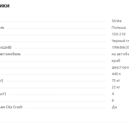
ики
Strike
ель
Польша
150-210
Черный г
ДxШxВ)
199x84x3
 автомобиль
на автоб
краб
двусторо
440 л
г)
75 кг
22 кг
(шт)
4
6
м City Crash
Да