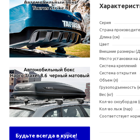
Характерист
Серия
Страна производит
Длина (см)
Цвет
Внешние размеры (
Место установки на
Система креплений
Система открытия
Объем (л)
Грузоподъемность (к
Вес (кг)
Кол-во сноубордов 
Кол-во лыж (пар)
Соответствует норма
Будьте всегда в курсе!