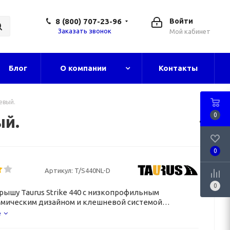
8 (800) 707-23-96
Войти
Заказать звонок
Мой кабинет
Блог
О компании
Контакты
евый.
0
ый.
0
Артикул:
T/S440NL-D
0
крышу Taurus Strike 440 с низкопрофильным
мическим дизайном и клешневой системой
я.
е