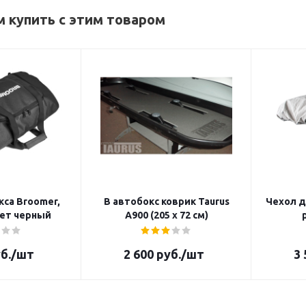
 купить с этим товаром
кса Broomer,
В автобокс коврик Taurus
Чехол д
вет черный
А900 (205 х 72 см)
б.
/шт
2 600
руб.
/шт
3 