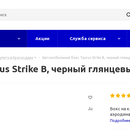
Акции
Служба сервиса
упить в Краснодаре
-
Автомобильный бокс Taurus Strike B, черный глянц
s Strike B, черный глянцев
Бокс на 
аэродина
креплени
Подробне