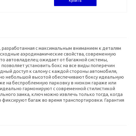
Купить
us, разработанная с максимальным вниманием к деталям
евосходные аэродинамические свойства, современную
, что автовладелец ожидает от багажной системы,
 позволяет установить бокс на все виды поперечин
дный доступ к салону с каждой стороны автомобиля,
ельно небольшой высотой обеспечивают боксу идеальную
кже на беспроблемную парковку в низком гараже или
е идеально гармонируют с современной стилистикой
льного замка, ключ можно извлечь только тогда, когда
 фиксируют багаж во время транспортировки. Гарантия