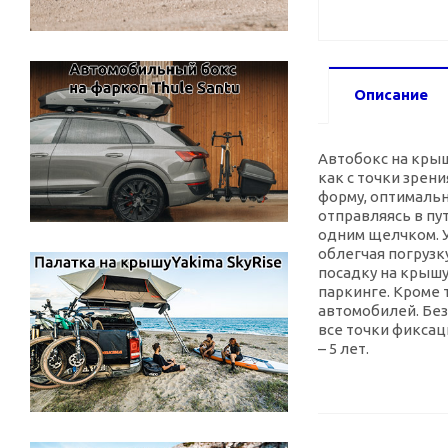
Описание
Автобокс на крыш
как с точки зрен
форму, оптимальн
отправляясь в пу
одним щелчком. У
облегчая погрузк
посадку на крышу
паркинге. Кроме 
автомобилей. Без
все точки фикса
– 5 лет.