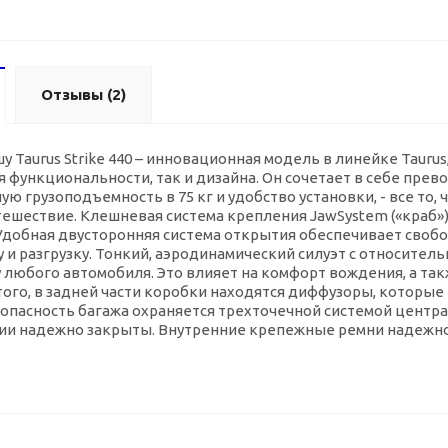
Отзывы
(2)
у Taurus Strike 440 – инновационная модель в линейке Taur
ия функциональности, так и дизайна. Он сочетает в себе пр
ую грузоподъемность в 75 кг и удобство установки, - все то
тешествие. Клешневая система крепления JawSystem («краб»)
добная двусторонняя система открытия обеспечивает свобо
у и разгрузку. Тонкий, аэродинамический силуэт с относит
 любого автомобиля. Это влияет на комфорт вождения, а та
того, в задней части коробки находятся диффузоры, которы
опасность багажа охраняется трехточечной системой центра
ции надежно закрыты. Внутренние крепежные ремни надежно