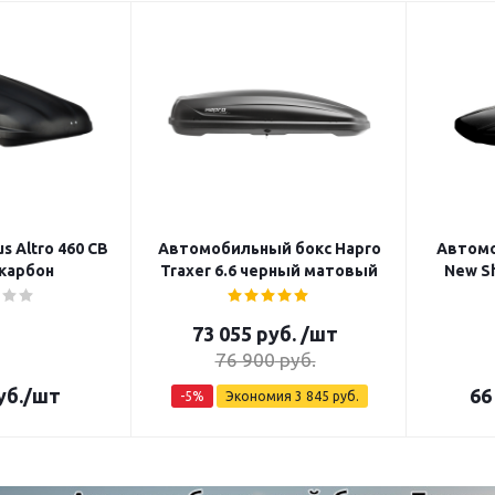
s Altro 460 CB
Автомобильный бокс Hapro
Автомо
карбон
Traxer 6.6 черный матовый
New Sh
73 055
руб.
/шт
76 900
руб.
уб.
/шт
66
-
5
%
Экономия
3 845
руб.