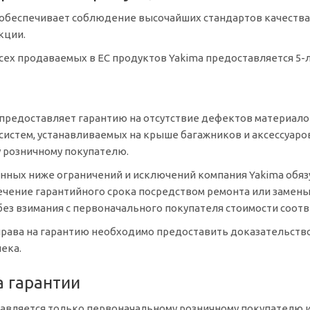
 обеспечивает соблюдение высочайших стандартов качества
кции.
всех продаваемых в ЕС продуктов Yakima предоставляется 5-
предоставляет гарантию на отсутствие дефектов материало
систем, устанавливаемых на крыше багажников и аксессуаров 
 розничному покупателю.
нных ниже ограничений и исключений компания Yakima обяз
ечение гарантийного срока посредством ремонта или замены
без взимания с первоначального покупателя стоимости соо
рава на гарантию необходимо предоставить доказательство
чека.
а гарантии
авляется только первоначальному розничному покупателю и