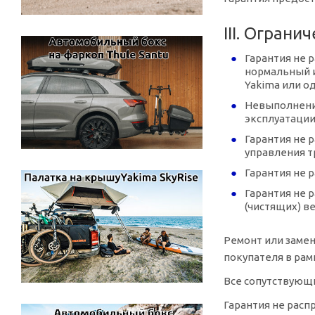
III. Огран
Гарантия не 
нормальный и
Yakima или о
Невыполнение
эксплуатации
Гарантия не 
управления т
Гарантия не 
Гарантия не 
(чистящих) в
Ремонт или заме
покупателя в рам
Все сопутствующ
Гарантия не расп