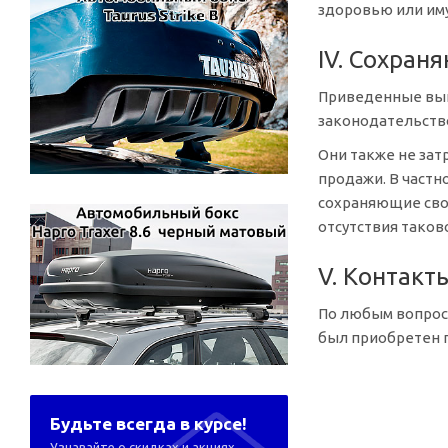
здоровью или иму
IV. Сохран
Приведенные выш
законодательств
Они также не зат
продажи. В частн
сохраняющие свою
отсутствия таков
V. Контакт
По любым вопроса
был приобретен 
Будьте всегда в курсе!
Узнавайте о скидках и акциях