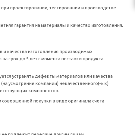
 при проектировании, тестировании и производстве
летняя гарантия на материалы и качество изготовления.
в и качества изготовления производимых
на срок до 5 лет с момента поставки продукта
уется устранять дефекты материалов или качества
 (на усмотрение компании) некачественного(-ых)
тветствующих компонентов.
 совершенной покупки в виде оригинала счета
 не подлежит передаче другим лицам.