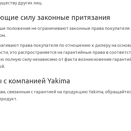
ществу других лиц.
яющие силу законные притязания
е положения не ограничивают законные права покупателя и
ом.
рагивают права покупателя по отношению к дилеру на осно
ости, это распространяется на гарантийные права в соотве
 полную силу независимо от факта возникновения гарантий
ой.
ы с компанией Yakima
м, связанным с гарантией на продукцию Yakima, обращайтес
продукт.