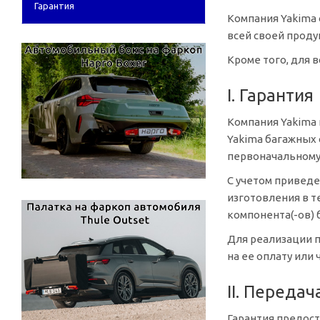
Гарантия
Компания Yakima
всей своей проду
Кроме того, для 
I. Гарантия
Компания Yakima 
Yakima багажных 
первоначальному
С учетом приведе
изготовления в т
компонента(-ов) 
Для реализации п
на ее оплату или 
II. Передач
Гарантия предост