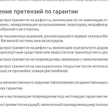
ичение претензий по гарантии
распространяется на дефекты, возникшие по не зависящим о
знос, ненадлежащее использование, перегрузку, модификац
добрения с ее стороны.
 письменных указаний, рекомендаций и правил техники без
 багажной системы или аксессуаров.
распространяется на дефекты, возникшие в результате дор
ранспортным средством или недостатков транспортного сред
распространяется на повреждения, связанные с невыполнени
распространяется на лакокрасочное покрытие после испол
еществ при мойке товара (автомобиля).
на некачественного изделия Yakima является единственным
ках гарантии.
ие и вытекающие повреждения под настоящую гарантию не
ространяется на ущерб, нанесенный принадлежащему пользов