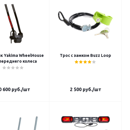
House
Трос с замком Buzz Loop
переднего колеса
0 600
руб.
/шт
2 500
руб.
/шт