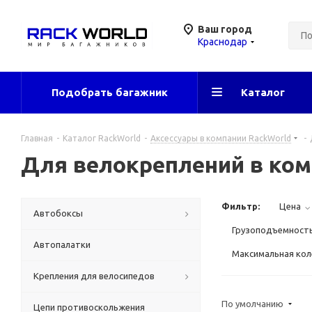
Ваш город
Краснодар
Подобрать багажник
Каталог
Главная
-
Каталог RackWorld
-
Аксессуары в компании RackWorld
-
Для велокреплений в ком
Фильтр:
Цена
Автобоксы
Грузоподъемность 
Автопалатки
Максимальная коле
Крепления для велосипедов
По умолчанию
Цепи противоскольжения