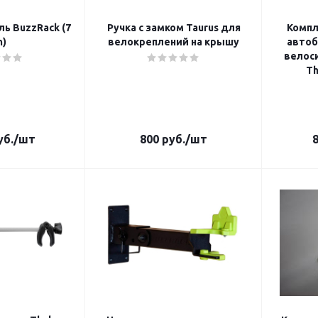
ь BuzzRack (7
Ручка с замком Taurus для
Компл
n)
велокреплений на крышу
автоб
велос
Th
б.
/шт
800
руб.
/шт
8