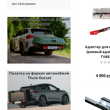
Автобагажники
Адаптер для 
(рамный адап
TUB
4 800
ру