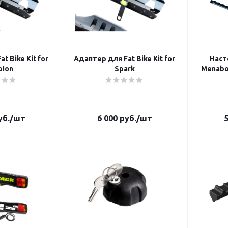
Адаптер для Fat Bike Kit for
Наст
pion
Spark
Menabo
б.
/шт
6 000
руб.
/шт
5