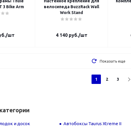
рамы Thule
Настенное крепление для
Компле
 3 Bike Arm
велосипеда BuzzRack Wall
Work Stand
б.
/шт
4 140
руб.
/шт
Показать еще
1
2
3
категории
лодок и досок
Автобоксы Taurus Xtreme II