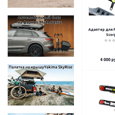
Адаптер для Fat Bike Kit for
Scor
4 000
ру