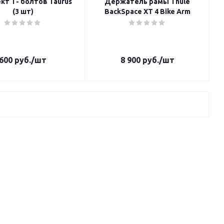
кт Т- болтов Taurus
Держатель рамы Thule
(3 шт)
BackSpace XT 4 Bike Arm
600
руб.
/шт
8 900
руб.
/шт