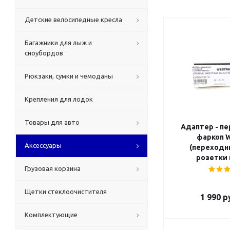
Детские велосипедные кресла
Багажники для лыж и
сноубордов
Рюкзаки, сумки и чемоданы
Крепления для лодок
Товары для авто
Адаптер - пе
фаркоп W
Аксессуары
(переходни
розетки н
Грузовая корзина
Щетки стеклоочистителя
1 990
ру
Комплектующие