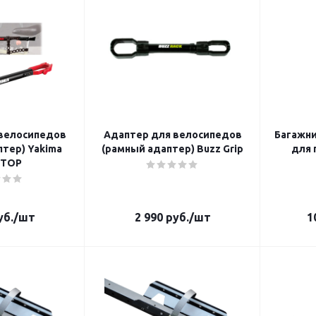
велосипедов
Адаптер для велосипедов
Багажник Yakima Wheel
тер) Yakima
(рамный адаптер) Buzz Grip
для 
ETOP
б.
/шт
2 990
руб.
/шт
1