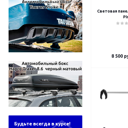
Световая панел
Pi
8 500
ру
Будьте всегда в курсе!