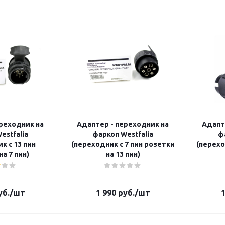
реходник на
Адаптер - переходник на
Адапт
estfalia
фаркоп Westfalia
ф
к с 13 пин
(переходник с 7 пин розетки
(перехо
а 7 пин)
на 13 пин)
б.
/шт
1 990
руб.
/шт
1