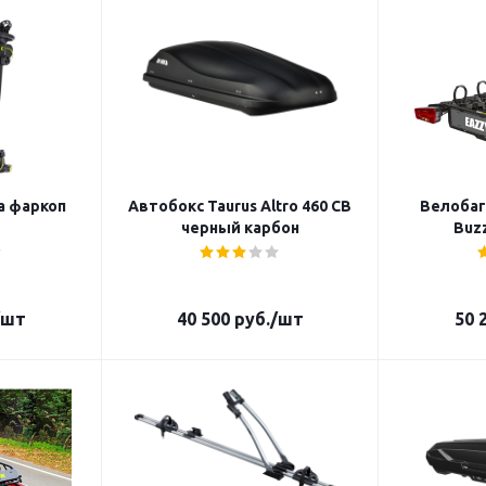
а фаркоп
Автобокс Taurus Altro 460 CB
Велобаг
черный карбон
Buzz
/шт
40 500
руб.
/шт
50 