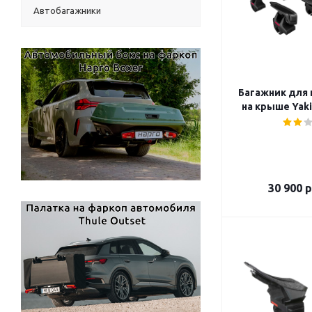
Автобагажники
Багажник для 
на крыше Yaki
30 900
р