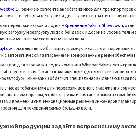
weetRoll
. Новинка в сегменте автобагажников для транспортировки
включает в себя два передних и два задних седла с интегрирован
для перевозки каяков и лодок –
Крепление Yakima Showdown
, отл
кую загрузку и разгрузку лодок, байдарок и досок на уровне тали
зовании механизму скольжения и наклона
JayLow
– эксклюзивный багажник премиум-класса для перевозки л
ки с автоматическим запиранием и армированные ремни обеспечат
насадок для перевозки лодок компании Whipbar Yakima есть креп
 наиболее жесткая. Такие багажники подходят для всех типов лодо
кроавтобусы, минивэны) облегчит специальная выдвигающаяся под
е у нас автобагажники для перевозки водного снаряжения совмест
рованы таким образом, чтобы загрузка и снятие с крыши автомобил
тами времени и сил. Инновационные решения инженеров гарантир
строения для покорения самых больших волн.
ужной продукции задайте вопрос нашему эксп