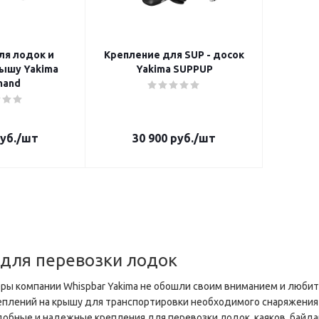
ля лодок и
Крепление для SUP - досок
Yakima
Yakima SUPPUP
hand
уб.
/шт
30 900
руб.
/шт
 для перевозки лодок
ы компании Whispbar Yakima не обошли своим вниманием и люби
плений на крышу для транспортировки необходимого снаряжения и
бные и надежные крепления для перевозки лодок, каяков, байдаро