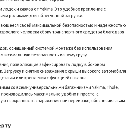
 лодок и каяков от Yakima. Это удобное крепление с
ными роликами для облегченной загрузки.
ичающееся своей максимальной безопасностью и надежностью
и взрослого человека сбоку транспортного средства благодаря
одок, оснащенный системой монтажа без использования
 максимальную безопасность вашему грузу.
ления, позволяющие зафиксировать лодку в боковом
к. Загрузку и снятие снаряжения с крыши высокого автомобиля
ставка или крепления с функцией наклона.
имы со всеми универсальными багажниками Yakima, Thule,
я производились максимально удобно и просто, с
уют сохранность снаряжения при перевозке, обеспечивая вам
ерту