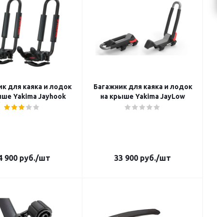
к для каяка и лодок
Багажник для каяка и лодок
ыше Yakima Jayhook
на крыше Yakima JayLow
4 900
руб.
/шт
33 900
руб.
/шт