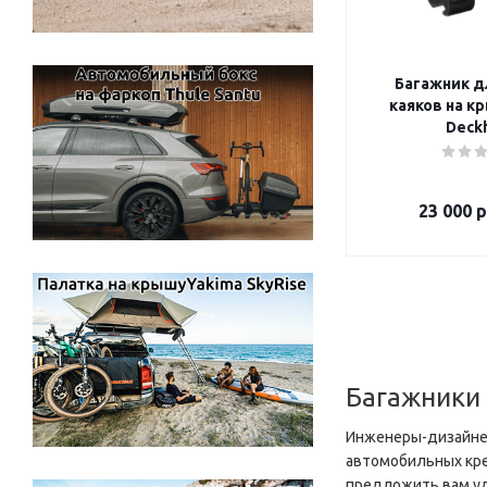
Багажник д
каяков на крышу 
Deck
23 000
р
Багажники
Инженеры-дизайнер
автомобильных кре
предложить вам удо