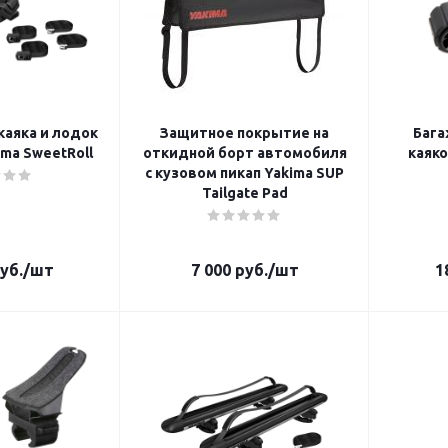
каяка и лодок
Защитное покрытие на
Бага
ma SweetRoll
откидной борт автомобиля
каяков 
с кузовом пикап Yakima SUP
Tailgate Pad
уб.
/шт
7 000
руб.
/шт
1