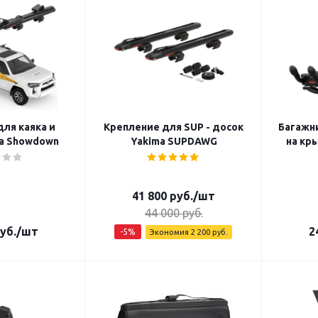
ля каяка и
Крепление для SUP - досок
Багажни
a Showdown
Yakima SUPDAWG
на кр
41 800
руб.
/шт
44 000
руб.
уб.
/шт
2
-
5
%
Экономия
2 200
руб.