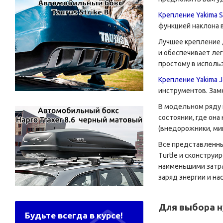
Крепление Yakima S
функцией наклона 
Лучшее крепление 
и обеспечивает лег
простому в исполь
Крепление Yakima 
инструментов. Зам
В модельном ряду 
состоянии, где она
(внедорожники, ми
Все представленны
Turtle и сконструи
наименьшими затра
заряд энергии и на
Для выбора н
Будьте всегда в курсе!