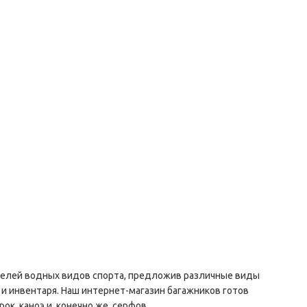
телей водных видов спорта, предложив различные виды
 инвентаря. Наш интернет-магазин багажников готов
к, каноэ и, конечно же, серфов.