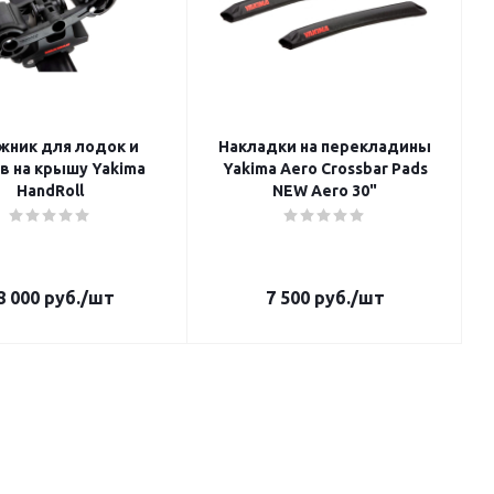
жник для лодок и
Накладки на перекладины
на крышу Yakima
Yakima Aero Crossbar Pads
HandRoll
NEW Aero 30"
8 000
руб.
/шт
7 500
руб.
/шт