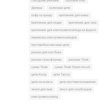
городские рюкзаки
грузовой бокс
Дилеры
колесные цепи
кофр на крышу
крепление для каяка
Крепление для лодки
крепление для сапа
крепление для электровелосипеда на фаркоп
перевозка электровелосипедов
противобуксовочные цепи
рюкзак для ноутбука
рюкзак-трансформер
рюкзаки Thule
сумки Thule
сумки Thule Chasm InLock
цепи Konig
цепи Taurus
цепи на колеса
цепи противоскольжения
чехол для лыж
чехол для сноубордов
электровелосипед