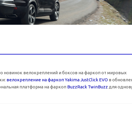
го новинок велокреплений и боксов на фаркоп от мировых
ки:
велокрепление на фаркоп Yakima JustClick EVO
в обновле
иональная платформа на фаркоп
BuzzRack TwinBuzz
для однов