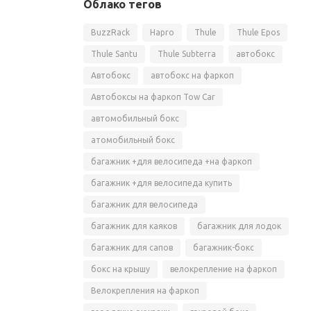
Облако тегов
BuzzRack
Hapro
Thule
Thule Epos
Thule Santu
Thule Subterra
автобокс
Автобокс
автобокс на фаркоп
Автобоксы на фаркоп Tow Car
автомобильный бокс
атомобильный бокс
багажник +для велосипеда +на фаркоп
багажник +для велосипеда купить
багажник для велосипеда
багажник для каяков
багажник для лодок
багажник для сапов
багажник-бокс
бокс на крышу
велокрепление на фаркоп
Велокрепления на фаркоп