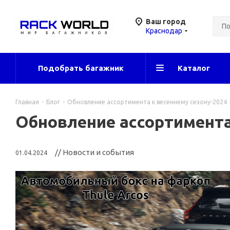
Ваш город
Краснодар
Подобрать багажник
Каталог
Главная
-
Блог
-
Обновление ассортимента к весеннему сезону-2024
Обновление ассортимента
// Новости и события
01.04.2024