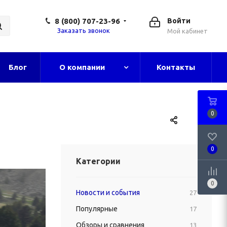
8 (800) 707-23-96
Войти
Заказать звонок
Мой кабинет
Блог
О компании
Контакты
0
0
Категории
0
Новости и события
27
Популярные
17
Обзоры и сравнения
13