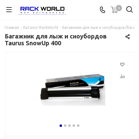
0
Главная
-
Каталог RackWorld
-
Багажники для лыж и сноубордов (багажн
Багажник для лыж и сноубордов
Taurus SnowUp 400